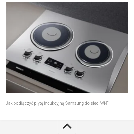
Jak podłączyć płytę indukcyjną Samsung do sieci Wi-Fi