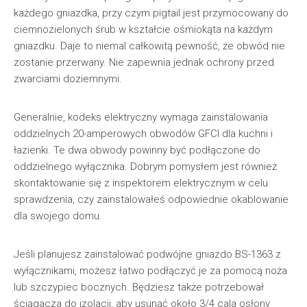
każdego gniazdka, przy czym pigtail jest przymocowany do
ciemnozielonych śrub w kształcie ośmiokąta na każdym
gniazdku. Daje to niemal całkowitą pewność, że obwód nie
zostanie przerwany. Nie zapewnia jednak ochrony przed
zwarciami doziemnymi.
Generalnie, kodeks elektryczny wymaga zainstalowania
oddzielnych 20-amperowych obwodów GFCI dla kuchni i
łazienki. Te dwa obwody powinny być podłączone do
oddzielnego wyłącznika. Dobrym pomysłem jest również
skontaktowanie się z inspektorem elektrycznym w celu
sprawdzenia, czy zainstalowałeś odpowiednie okablowanie
dla swojego domu.
Jeśli planujesz zainstalować podwójne gniazdo BS-1363 z
wyłącznikami, możesz łatwo podłączyć je za pomocą noża
lub szczypiec bocznych. Będziesz także potrzebował
ściągacza do izolacji, aby usunąć około 3/4 cala osłony