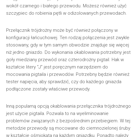
wokół czarnego i białego przewodu. Możesz również użyć
szczypiec do robienia pętli w odizolowanych przewodach.
Przełącznik trójdrożny może być również połączony w
konfiguracji łańcuchowej. Ten rodzaj połączenia jest zwykle
stosowany, gdy w tym samym obwodzie znajduje się więcej
niż jedno gniazdo. Do wykonania okablowania potrzebny jest
goły miedziany przewód oraz czterodrożny pigtail. Hak w
kształcie litery “J” jest poręcznym narzędziem do
mocowania pigtaila i przewodów. Potrzebny będzie również
tester napięcia, aby sprawdzić, czy do każdego gniazda
podłączone zostały właściwe przewody.
Inną popularną opcją okablowania przełącznika trójdrożnego
jest użycie pigtaila. Pozwala to na wyeliminowanie
problemów związanych z bezpośrednim przebiegiem. W tej
metodzie przewody są mocowane do ciemnozielonej śruby
w kształcie ośmiokąta na każdym gniazdku. Ponadto należy