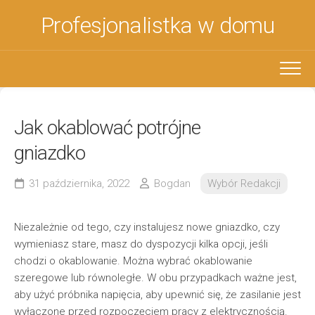
Skip
Profesjonalistka w domu
to
content
Jak okablować potrójne
gniazdko
31 października, 2022
Bogdan
Wybór Redakcji
Niezależnie od tego, czy instalujesz nowe gniazdko, czy
wymieniasz stare, masz do dyspozycji kilka opcji, jeśli
chodzi o okablowanie. Można wybrać okablowanie
szeregowe lub równoległe. W obu przypadkach ważne jest,
aby użyć próbnika napięcia, aby upewnić się, że zasilanie jest
wyłączone przed rozpoczęciem pracy z elektrycznością.