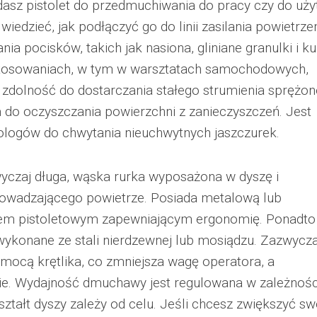
adasz pistolet do przedmuchiwania do pracy czy do uży
wiedzieć, jak podłączyć go do linii zasilania powietrze
ia pocisków, takich jak nasiona, gliniane granulki i kul
zastosowaniach, w tym w warsztatach samochodowych,
o zdolność do dostarczania stałego strumienia sprężo
 do oczyszczania powierzchni z zanieczyszczeń. Jest
ologów do chwytania nieuchwytnych jaszczurek.
yczaj długa, wąska rurka wyposażona w dyszę i
owadzającego powietrze. Posiada metalową lub
em pistoletowym zapewniającym ergonomię. Ponadto
ykonane ze stali nierdzewnej lub mosiądzu. Zazwycza
mocą krętlika, co zmniejsza wagę operatora, a
nie. Wydajność dmuchawy jest regulowana w zależnośc
kształt dyszy zależy od celu. Jeśli chcesz zwiększyć sw