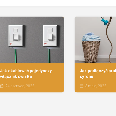
Jak okablować pojedynczy
Jak podłączyć pra
włącznik światła
syfonu
24 czerwca, 2022
3 maja, 2022