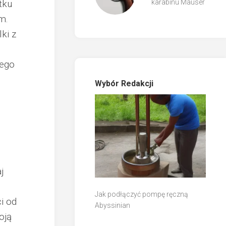
tku
karabinu Mauser
m.
ki z
nego
Wybór Redakcji
j
Jak podłączyć pompę ręczną
i od
Abyssinian
oją