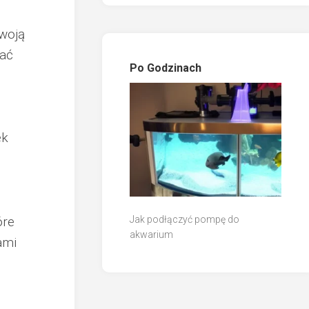
twoją
cać
Po Godzinach
ek
óre
Jak podłączyć pompę do
akwarium
ami