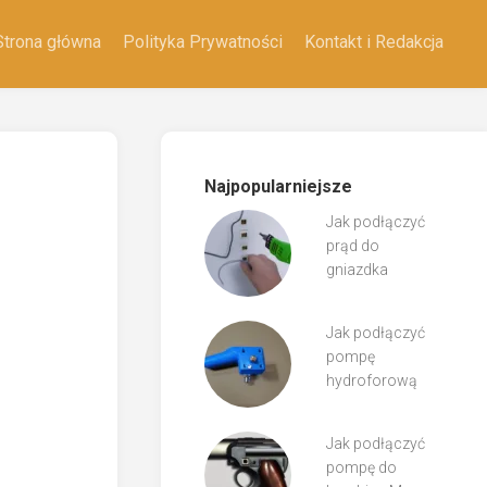
Strona główna
Polityka Prywatności
Kontakt i Redakcja
i
niejsze
Najpopularniejsze
Jak podłączyć
prąd do
gniazdka
Jak podłączyć
pompę
hydroforową
Jak podłączyć
pompę do