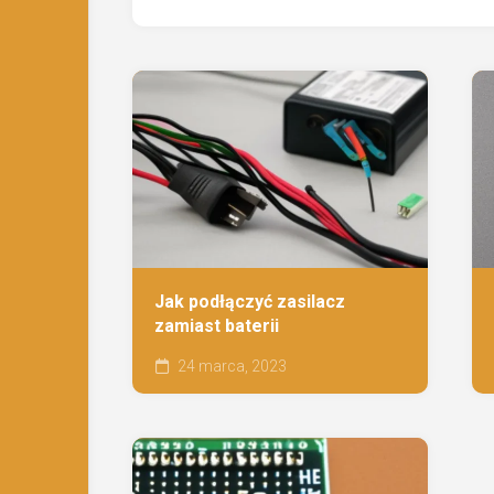
Jak podłączyć zasilacz
zamiast baterii
24 marca, 2023