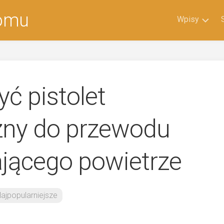
domu
Wpisy
Ciekawostk
Najpopular
Po
ć pistolet
Godzinach
Wybór
ny do przewodu
Redakcji
jącego powietrze
ajpopularniejsze