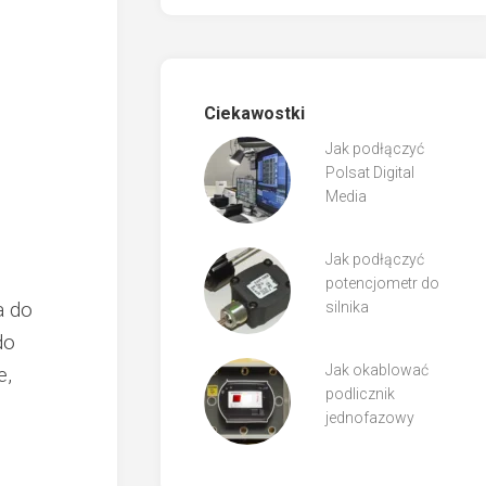
Ciekawostki
Jak podłączyć
Polsat Digital
Media
Jak podłączyć
potencjometr do
a do
silnika
do
Jak okablować
e,
podlicznik
jednofazowy