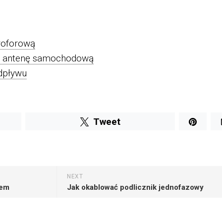
roforową
ą antenę samochodową
dpływu
Tweet
NEXT
rem
Jak okablować podlicznik jednofazowy