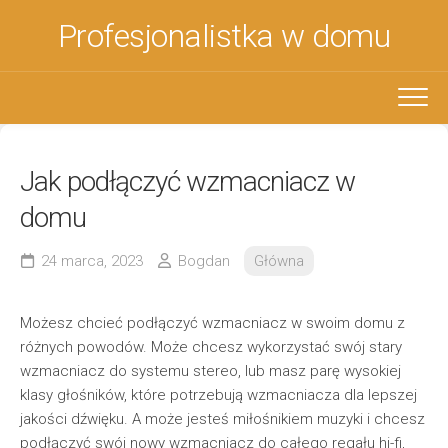
Skip
Profesjonalistka w domu
to
content
Jak podłączyć wzmacniacz w
domu
24 marca, 2023
Bogdan
Główna
Możesz chcieć podłączyć wzmacniacz w swoim domu z
różnych powodów. Może chcesz wykorzystać swój stary
wzmacniacz do systemu stereo, lub masz parę wysokiej
klasy głośników, które potrzebują wzmacniacza dla lepszej
jakości dźwięku. A może jesteś miłośnikiem muzyki i chcesz
podłączyć swój nowy wzmacniacz do całego regału hi-fi,