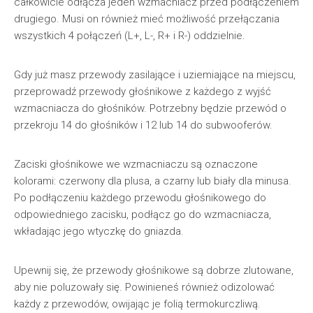
całkowicie odłącza jeden wzmacniacz przed podłączeniem
drugiego. Musi on również mieć możliwość przełączania
wszystkich 4 połączeń (L+, L-, R+ i R-) oddzielnie.
Gdy już masz przewody zasilające i uziemiające na miejscu,
przeprowadź przewody głośnikowe z każdego z wyjść
wzmacniacza do głośników. Potrzebny będzie przewód o
przekroju 14 do głośników i 12 lub 14 do subwooferów.
Zaciski głośnikowe we wzmacniaczu są oznaczone
kolorami: czerwony dla plusa, a czarny lub biały dla minusa.
Po podłączeniu każdego przewodu głośnikowego do
odpowiedniego zacisku, podłącz go do wzmacniacza,
wkładając jego wtyczkę do gniazda.
Upewnij się, że przewody głośnikowe są dobrze zlutowane,
aby nie poluzowały się. Powinieneś również odizolować
każdy z przewodów, owijając je folią termokurczliwą.