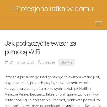
Skip
Profesjonalistka w domu
to
content
Jak podłączyć telewizor za
pomocą WiFi
24 marca, 2023
Bogdan
Główna
Przy zakupie nowego inteligentnego telewizora ważne jest,
aby zrozumieć, jak podłączyć go do Internetu w celu
korzystania z usług strumieniowych, takich jak Netflix i
Amazon Prime. Będziesz także chciał sprawdzić, czy Twój
router obsługuje połączenie Ethernet, ponieważ pozwoli to
na uzyskanie większych prędkości i płynniejsze odtwarzanie