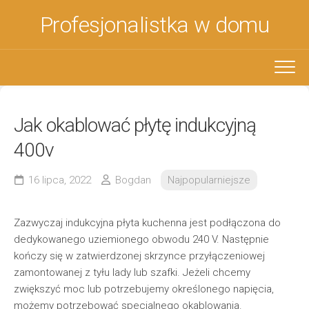
Skip
Profesjonalistka w domu
to
content
Jak okablować płytę indukcyjną
400v
16 lipca, 2022
Bogdan
Najpopularniejsze
Zazwyczaj indukcyjna płyta kuchenna jest podłączona do
dedykowanego uziemionego obwodu 240 V. Następnie
kończy się w zatwierdzonej skrzynce przyłączeniowej
zamontowanej z tyłu lady lub szafki. Jeżeli chcemy
zwiększyć moc lub potrzebujemy określonego napięcia,
możemy potrzebować specjalnego okablowania.